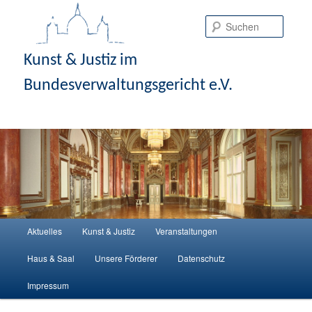
Suche
Kunst & Justiz im
Bundesverwaltungsgericht e.V.
Hauptmenü
Aktuelles
Kunst & Justiz
Veranstaltungen
Zum Inhalt wechseln
Zum sekundären Inhalt wechseln
Haus & Saal
Unsere Förderer
Datenschutz
Impressum