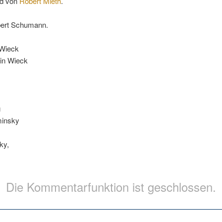
ld von
Robert Mieth
.
bert Schumann.
 Wieck
in Wieck
g
minsky
ky,
Die Kommentarfunktion ist geschlossen.