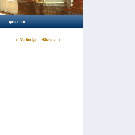
Impressum
Artikelnavigation
←
Vorherige
Nächste
→