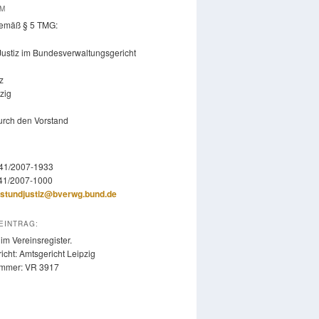
UM
emäß § 5 TMG:
Justiz im Bundesverwaltungsgericht
z
zig
durch den Vorstand
341/2007-1933
341/2007-1000
stundjustiz@bverwg.bund.de
EINTRAG:
im Vereinsregister.
icht: Amtsgericht Leipzig
ummer: VR 3917