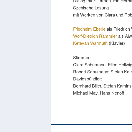
Dialog mit Stimmen. Ein Hörbi
Szenische Lesung
mit Werken von Clara und Ro
Friedhelm Eberle
als Friedrich
Wolf-Dietrich Rammler
als Alw
Ketevan Warmuth
(Klavier)
Stimmen:
Clara Schumann: Ellen Hellwi
Robert Schumann: Stefan Ka
Davidsbündler:
Bernhard Biller, Stefan Kamins
Michael May, Hans Nenoff