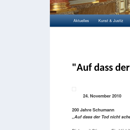
Hauptmenü
Aktuelles
Kunst & Justiz
Zum Inhalt wechseln
Zum sekundären Inhalt wec
"Auf dass der
24. November 2010
200 Jahre Schumann
„Auf dass der Tod nicht sch