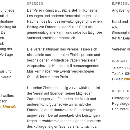
SPENDEN
IMPRESS
 und jede
Der Verein Kunst & Justiz leistet mit Konzerten,
Angaben g
ft ist
Lesungen und anderen Veranstaltungen in den
 Aufnahme
Räumen des Bundesverwaltungsgerichts einen
Kunst und 
beitrag für
Beitrag zur Förderung der Kultur. Er ist als
e.V.
. Der
gemeinnützig anerkannt und selbstlos tätig. Der
Simsonplat
hen
Vorstand arbeitet ehrenamtlich.
04107 Leip
rt.
rung der
Die Veranstaltungen des Vereins lassen sich
Vertreten 
 Vorträge
nicht allein aus moderaten Eintrittspreisen und
bescheidenen Mitgliedsbeiträgen realisieren.
KONTAKT:
Anspruchsvolle Konzerte mit herausragenden
Telefon: 0
us und
Musikern haben wie Events vergleichbarer
Telefax: 0
Qualität immer ihren Preis.
 Verein.
E-Mail:
kun
Um seine Ziele nachhaltig zu verwirklichen, ist
REGISTER
der Verein auf Spenden seiner Mitglieder,
d weitere
Eintragung 
Zuwendungen von Freunden der Musik und
gsort
Registerger
anderer Kulturgüter sowie wirtschaftliche
es BVerwG
Registern
Förderung durch finanzstarke Einrichtungen
angewiesen. Derart unentgeltliche Leistungen
liegen im wohlverstandenen eigenen Interesse
des kulturgeneigten Spenders. Er tut sich damit