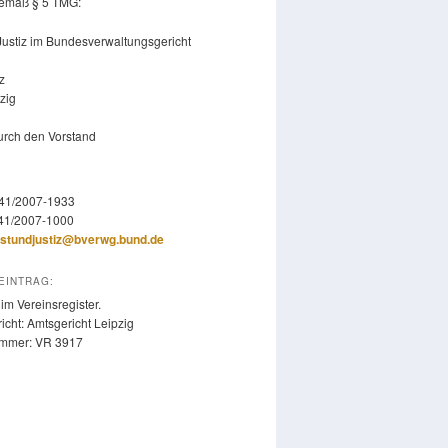
emäß § 5 TMG:
Justiz im Bundesverwaltungsgericht
z
zig
durch den Vorstand
341/2007-1933
341/2007-1000
stundjustiz@bverwg.bund.de
EINTRAG:
im Vereinsregister.
icht: Amtsgericht Leipzig
ummer: VR 3917