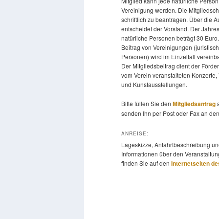
Mitglied kann jede natürliche Person
Vereinigung werden. Die Mitgliedscha
schriftlich zu beantragen. Über die
entscheidet der Vorstand. Der Jahres
natürliche Personen beträgt 30 Euro
Beitrag von Vereinigungen (juristisc
Personen) wird im Einzelfall vereinba
Der Mitgliedsbeitrag dient der Förde
vom Verein veranstalteten Konzerte,
und Kunstausstellungen.
Bitte füllen Sie den
Mitgliedsantrag
a
senden Ihn per Post oder Fax an den
ANREISE:
Lageskizze, Anfahrtbeschreibung un
Informationen über den Veranstaltun
finden Sie auf den
Internetseiten d