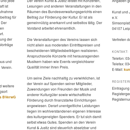
 und jede
Der Verein Kunst & Justiz leistet mit Konzerten,
Angaben g
ft ist
Lesungen und anderen Veranstaltungen in den
 Aufnahme
Räumen des Bundesverwaltungsgerichts einen
Kunst und 
beitrag für
Beitrag zur Förderung der Kultur. Er ist als
e.V.
. Der
gemeinnützig anerkannt und selbstlos tätig. Der
Simsonplat
hen
Vorstand arbeitet ehrenamtlich.
04107 Leip
rt.
rung der
Die Veranstaltungen des Vereins lassen sich
Vertreten 
 Vorträge
nicht allein aus moderaten Eintrittspreisen und
bescheidenen Mitgliedsbeiträgen realisieren.
KONTAKT:
Anspruchsvolle Konzerte mit herausragenden
Telefon: 0
us und
Musikern haben wie Events vergleichbarer
Telefax: 0
Qualität immer ihren Preis.
 Verein.
E-Mail:
kun
Um seine Ziele nachhaltig zu verwirklichen, ist
REGISTER
der Verein auf Spenden seiner Mitglieder,
d weitere
Eintragung 
Zuwendungen von Freunden der Musik und
gsort
Registerger
anderer Kulturgüter sowie wirtschaftliche
es BVerwG
Registern
Förderung durch finanzstarke Einrichtungen
angewiesen. Derart unentgeltliche Leistungen
liegen im wohlverstandenen eigenen Interesse
des kulturgeneigten Spenders. Er tut sich damit
selbst etwas Gutes. Spenden an den Verein
Kunst & Justiz sind steuerlich absetzbar und