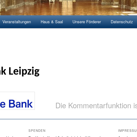
Veranstaltungen
Haus & Saal
Unsere Förderer
Datenschutz
hseln
k Leipzig
Die Kommentarfunktion i
SPENDEN
IMPRESS