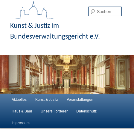
Suche
Kunst & Justiz im
Bundesverwaltungsgericht e.V.
Hauptmenü
Aktuelles
Kunst & Justiz
Veranstaltungen
Zum Inhalt wechseln
Zum sekundären Inhalt wechseln
Haus & Saal
Unsere Förderer
Datenschutz
Impressum