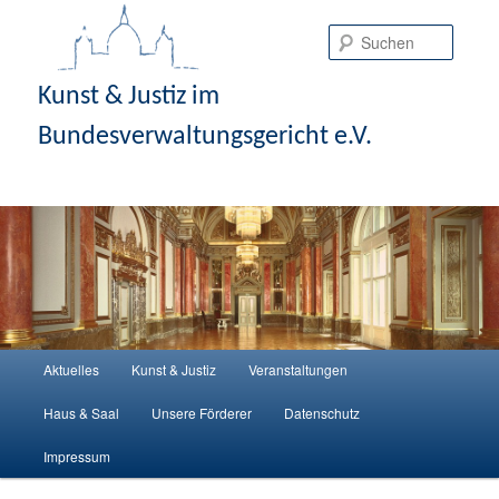
Suche
Kunst & Justiz im
Bundesverwaltungsgericht e.V.
Hauptmenü
Aktuelles
Kunst & Justiz
Veranstaltungen
Zum Inhalt wechseln
Zum sekundären Inhalt wechseln
Haus & Saal
Unsere Förderer
Datenschutz
Impressum