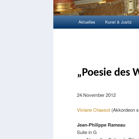
Hauptmenü
Aktuelles
Kunst & Justiz
Zum Inhalt wechseln
Zum sekundären Inhalt wec
„Poesie des 
24.November 2012
Viviane Chassot
(Akkordeon s
Jean-Philippe Rameau
Suite in G