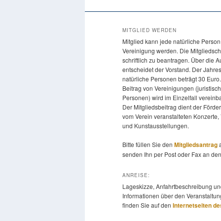
MITGLIED WERDEN
Mitglied kann jede natürliche Person
Vereinigung werden. Die Mitgliedscha
schriftlich zu beantragen. Über die
entscheidet der Vorstand. Der Jahres
natürliche Personen beträgt 30 Euro
Beitrag von Vereinigungen (juristisc
Personen) wird im Einzelfall vereinba
Der Mitgliedsbeitrag dient der Förde
vom Verein veranstalteten Konzerte,
und Kunstausstellungen.
Bitte füllen Sie den
Mitgliedsantrag
a
senden Ihn per Post oder Fax an den
ANREISE:
Lageskizze, Anfahrtbeschreibung un
Informationen über den Veranstaltun
finden Sie auf den
Internetseiten d