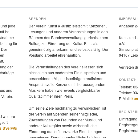
SPENDEN
IMPRESS
 und jede
Der Verein Kunst & Justiz leistet mit Konzerten,
Angaben g
ft ist
Lesungen und anderen Veranstaltungen in den
 Aufnahme
Räumen des Bundesverwaltungsgerichts einen
Kunst und 
beitrag für
Beitrag zur Förderung der Kultur. Er ist als
e.V.
. Der
gemeinnützig anerkannt und selbstlos tätig. Der
Simsonplat
hen
Vorstand arbeitet ehrenamtlich.
04107 Leip
rt.
rung der
Die Veranstaltungen des Vereins lassen sich
Vertreten 
 Vorträge
nicht allein aus moderaten Eintrittspreisen und
bescheidenen Mitgliedsbeiträgen realisieren.
KONTAKT:
Anspruchsvolle Konzerte mit herausragenden
Telefon: 0
us und
Musikern haben wie Events vergleichbarer
Telefax: 0
Qualität immer ihren Preis.
 Verein.
E-Mail:
kun
Um seine Ziele nachhaltig zu verwirklichen, ist
REGISTER
der Verein auf Spenden seiner Mitglieder,
d weitere
Eintragung 
Zuwendungen von Freunden der Musik und
gsort
Registerger
anderer Kulturgüter sowie wirtschaftliche
es BVerwG
Registern
Förderung durch finanzstarke Einrichtungen
angewiesen. Derart unentgeltliche Leistungen