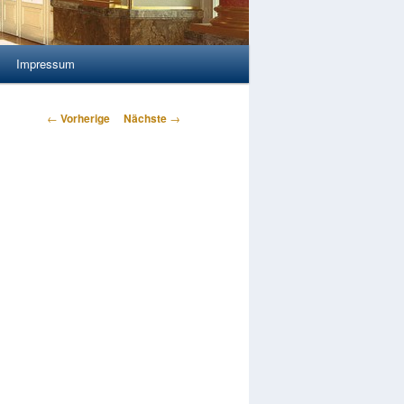
Impressum
Artikelnavigation
←
Vorherige
Nächste
→