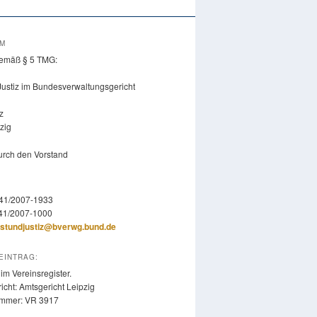
UM
emäß § 5 TMG:
Justiz im Bundesverwaltungsgericht
z
zig
durch den Vorstand
341/2007-1933
341/2007-1000
stundjustiz@bverwg.bund.de
EINTRAG:
im Vereinsregister.
icht: Amtsgericht Leipzig
ummer: VR 3917