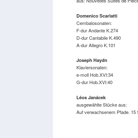
aus: Nouvelles Suites de Pièc
Domenico Scarlatti
Cembalosonaten:
F-dur Andante K.274
D-dur Cantabile K.490
A-dur Allegro K.101
Joseph Haydn
Klaviersonaten:
e-moll Hob.XVI:34
G-dur Hob.XVI:40
Léos Janácek
ausgewählte Stücke aus:
Auf verwachsenem Pfade. 15 S