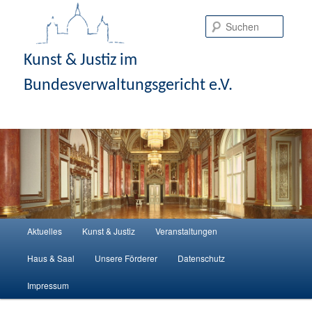
Suche
Kunst & Justiz im
Bundesverwaltungsgericht e.V.
Hauptmenü
Aktuelles
Kunst & Justiz
Veranstaltungen
Zum Inhalt wechseln
Zum sekundären Inhalt wechseln
Haus & Saal
Unsere Förderer
Datenschutz
Impressum