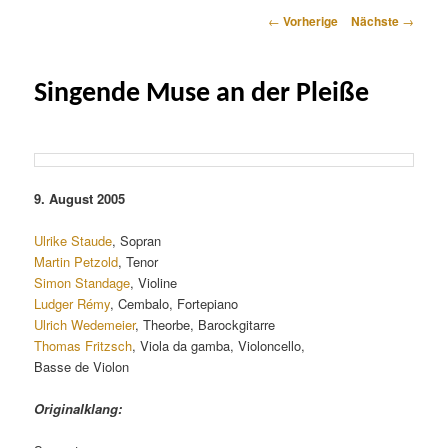
Artikelnavigation
←
Vorherige
Nächste
→
Singende Muse an der Pleiße
9. August 2005
Ulrike Staude
, Sopran
Martin Petzold
, Tenor
Simon Standage
, Violine
Ludger Rémy
, Cembalo, Fortepiano
Ulrich Wedemeier
, Theorbe, Barockgitarre
Thomas Fritzsch
, Viola da gamba, Violoncello,
Basse de Violon
Originalklang: