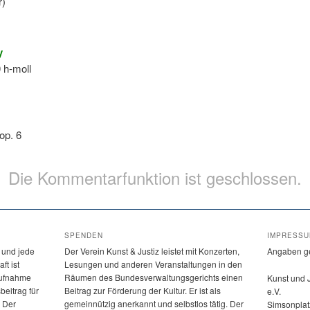
r)
y
 h-moll
op. 6
Die Kommentarfunktion ist geschlossen.
SPENDEN
IMPRESS
 und jede
Der Verein Kunst & Justiz leistet mit Konzerten,
Angaben g
ft ist
Lesungen und anderen Veranstaltungen in den
 Aufnahme
Räumen des Bundesverwaltungsgerichts einen
Kunst und 
beitrag für
Beitrag zur Förderung der Kultur. Er ist als
e.V.
. Der
gemeinnützig anerkannt und selbstlos tätig. Der
Simsonplat