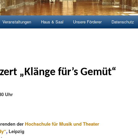
Veranstaltungen
Haus & Saal
Unsere Förderer
Datenschutz
hseln
zert „Klänge für’s Gemüt“
:30 Uhr
erenden der
Hochschule für Musik und Theater
dy“
,
Leipzig