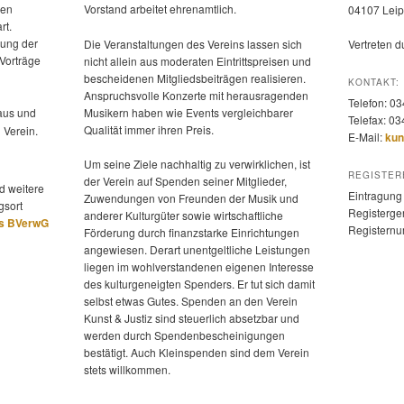
hen
Vorstand arbeitet ehrenamtlich.
04107 Leip
rt.
rung der
Die Veranstaltungen des Vereins lassen sich
Vertreten 
 Vorträge
nicht allein aus moderaten Eintrittspreisen und
bescheidenen Mitgliedsbeiträgen realisieren.
KONTAKT:
Anspruchsvolle Konzerte mit herausragenden
Telefon: 0
us und
Musikern haben wie Events vergleichbarer
Telefax: 0
Qualität immer ihren Preis.
 Verein.
E-Mail:
kun
Um seine Ziele nachhaltig zu verwirklichen, ist
REGISTER
der Verein auf Spenden seiner Mitglieder,
d weitere
Eintragung 
Zuwendungen von Freunden der Musik und
gsort
Registerger
anderer Kulturgüter sowie wirtschaftliche
es BVerwG
Registern
Förderung durch finanzstarke Einrichtungen
angewiesen. Derart unentgeltliche Leistungen
liegen im wohlverstandenen eigenen Interesse
des kulturgeneigten Spenders. Er tut sich damit
selbst etwas Gutes. Spenden an den Verein
Kunst & Justiz sind steuerlich absetzbar und
werden durch Spendenbescheinigungen
bestätigt. Auch Kleinspenden sind dem Verein
stets willkommen.