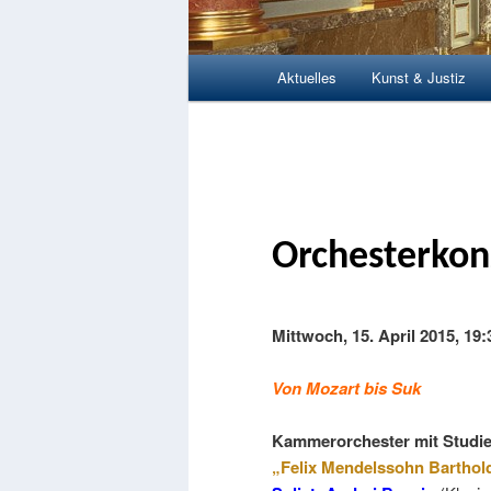
Hauptmenü
Aktuelles
Kunst & Justiz
Zum Inhalt wechseln
Zum sekundären Inhalt wec
Orchesterkon
Mittwoch, 15. April 2015, 19
Von Mozart bis Suk
Kammerorchester mit Studi
„Felix Mendelssohn Barthol