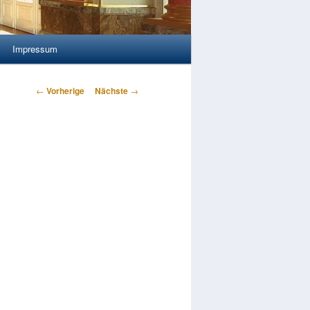
Impressum
Artikelnavigation
←
Vorherige
Nächste
→