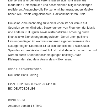
Die Veranstaltungen des Vereins lassen sich nicht allein aus
moderaten Eintrittspreisen und bescheidenen Mitgliedsbeiträgen
realisieren. Anspruchsvolle Konzerte mit herausragenden Musikern
haben wie Events vergleichbarer Qualität immer ihren Preis.
Um seine Ziele nachhaltig zu verwirklichen, ist der Verein auf
Spenden seiner Mitglieder, Zuwendungen von Freunden der Musik
und anderer Kulturgüter sowie wirtschaftliche Förderung durch
finanzstarke Einrichtungen angewiesen. Derart unentgeltliche
Leistungen liegen im wohlverstandenen eigenen Interesse des
kulturgeneigten Spenders. Er tut sich damit selbst etwas Gutes.
Spenden an den Verein Kunst & Justiz sind steuerlich absetzbar und
werden durch Spendenbescheinigungen bestätigt. Auch
Kleinspenden sind dem Verein stets willkommen.
UNSER SPENDENKONTO:
Deutsche Bank Leipzig
IBAN DE32 8607 0024 0120 4411 00
BIC DEUTDEDBLEG
IMPRESSUM
Angaben gemäß § 5 TMG: