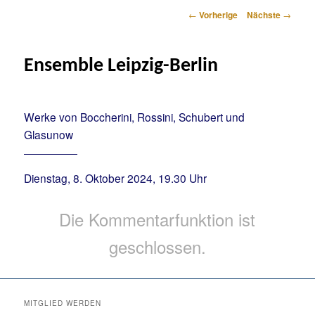
Artikelnavigation
←
Vorherige
Nächste
→
Ensemble Leipzig-Berlin
Werke von Boccherini, Rossini, Schubert und
Glasunow
Dienstag, 8. Oktober 2024, 19.30 Uhr
Die Kommentarfunktion ist
geschlossen.
MITGLIED WERDEN