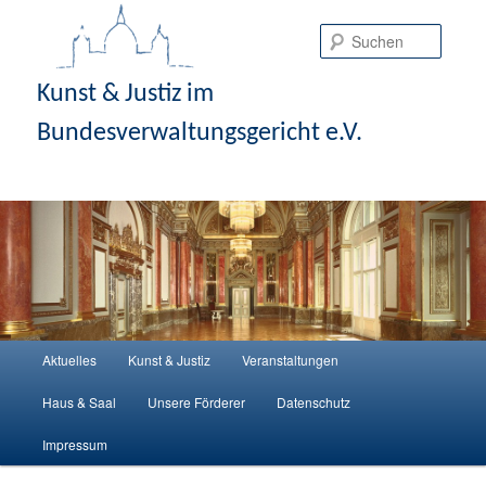
Suche
Kunst & Justiz im
Bundesverwaltungsgericht e.V.
Hauptmenü
Aktuelles
Kunst & Justiz
Veranstaltungen
Zum Inhalt wechseln
Zum sekundären Inhalt wechseln
Haus & Saal
Unsere Förderer
Datenschutz
Impressum