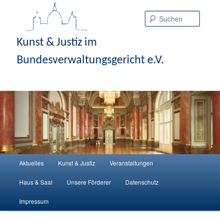
Suche
Kunst & Justiz im
Bundesverwaltungsgericht e.V.
Hauptmenü
Aktuelles
Kunst & Justiz
Veranstaltungen
Zum Inhalt wechseln
Zum sekundären Inhalt wechseln
Haus & Saal
Unsere Förderer
Datenschutz
Impressum