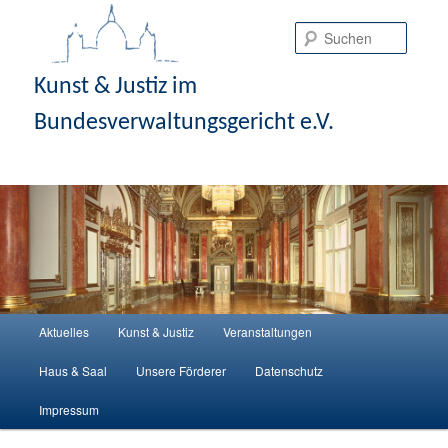
Suche
Kunst & Justiz im
Bundesverwaltungsgericht e.V.
Hauptmenü
Aktuelles
Kunst & Justiz
Veranstaltungen
Zum Inhalt wechseln
Zum sekundären Inhalt wechseln
Haus & Saal
Unsere Förderer
Datenschutz
Impressum