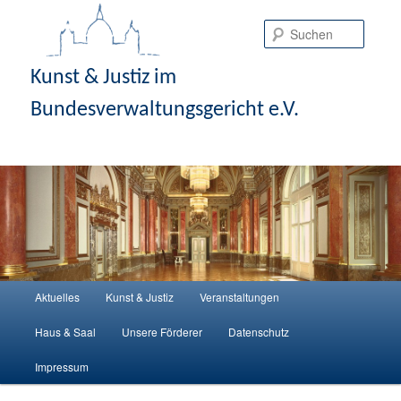
Suche
Kunst & Justiz im
Bundesverwaltungsgericht e.V.
Hauptmenü
Aktuelles
Kunst & Justiz
Veranstaltungen
Zum Inhalt wechseln
Zum sekundären Inhalt wechseln
Haus & Saal
Unsere Förderer
Datenschutz
Impressum