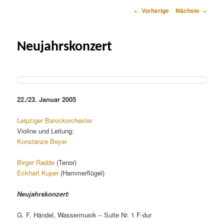
Artikelnavigation
←
Vorherige
Nächste
→
Neujahrskonzert
22./23. Januar 2005
Leipziger Barockorchester
Violine und Leitung:
Konstanze Beyer
Birger Radde
(Tenor)
Eckhart Kuper
(Hammerflügel)
Neujahrskonzert:
G. F. Händel, Wassermusik – Suite Nr. 1 F-dur