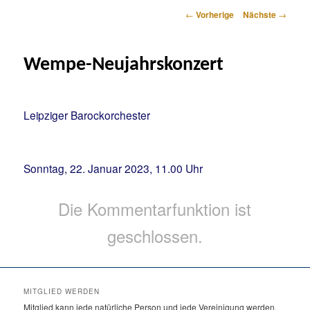
Artikelnavigation
←
Vorherige
Nächste
→
Wempe-Neujahrskonzert
Leipziger Barockorchester
Sonntag, 22. Januar 2023, 11.00 Uhr
Die Kommentarfunktion ist
geschlossen.
MITGLIED WERDEN
Mitglied kann jede natürliche Person und jede Vereinigung werden.