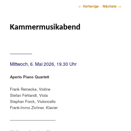
Artikelnavigation
←
Vorherige
Nächste
→
Kammermusikabend
Mittwoch, 6. Mai 2026, 19.30 Uhr
Aperto Piano Quartett
Frank Reinecke, Violine
Stefan Fehlandt, Viola
Stephan Forck, Violoncello
Frank-Immo Zichner, Klavier
————————————