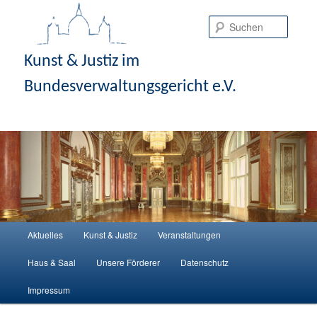
Suche
Kunst & Justiz im
Bundesverwaltungsgericht e.V.
Hauptmenü
Aktuelles
Kunst & Justiz
Veranstaltungen
Zum Inhalt wechseln
Zum sekundären Inhalt wechseln
Haus & Saal
Unsere Förderer
Datenschutz
Impressum